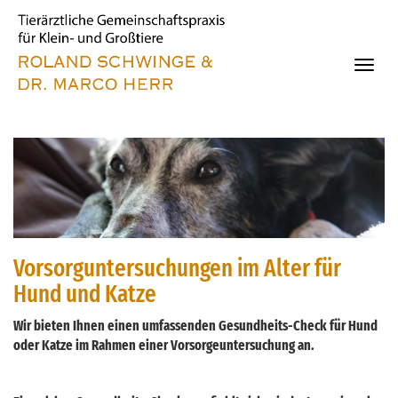
Direkt
zum
Inhalt
Toggle
naviga
Vorsorguntersuchungen im Alter für
Hund und Katze
Wir bieten Ihnen einen umfassenden Gesundheits-Check für Hund
oder Katze im Rahmen einer Vorsorgeuntersuchung an.